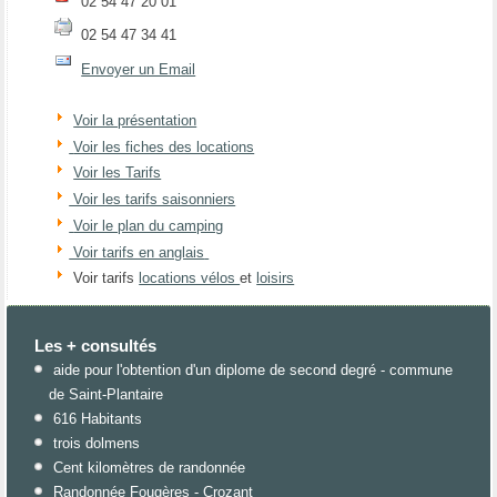
02 54 47 20 01
02 54 47 34 41
Envoyer un Email
Voir la présentation
Voir les fiches des locations
Voir les Tarifs
Voir les tarifs saisonniers
Voir le plan du camping
Voir tarifs en anglais
Voir tarifs
locations vélos
et
loisirs
Les + consultés
aide pour l'obtention d'un diplome de second degré - commune
de Saint-Plantaire
616 Habitants
trois dolmens
Cent kilomètres de randonnée
Randonnée Fougères - Crozant