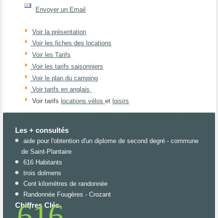
Envoyer un Email
Voir la présentation
Voir les fiches des locations
Voir les Tarifs
Voir les tarifs saisonniers
Voir le plan du camping
Voir tarifs en anglais
Voir tarifs
locations vélos
et
loisirs
Les + consultés
aide pour l'obtention d'un diplome de second degré - commune
de Saint-Plantaire
616 Habitants
trois dolmens
Cent kilomètres de randonnée
Randonnée Fougères - Crozant
616
Chiffres Clés