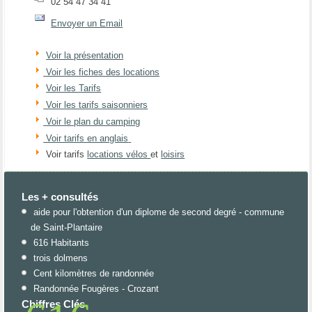
02 54 47 34 41
Envoyer un Email
Voir la présentation
Voir les fiches des locations
Voir les Tarifs
Voir les tarifs saisonniers
Voir le plan du camping
Voir tarifs en anglais
Voir tarifs
locations vélos
et
loisirs
Les + consultés
aide pour l'obtention d'un diplome de second degré - commune
de Saint-Plantaire
616 Habitants
trois dolmens
Cent kilomètres de randonnée
Randonnée Fougères - Crozant
Chiffres Clés