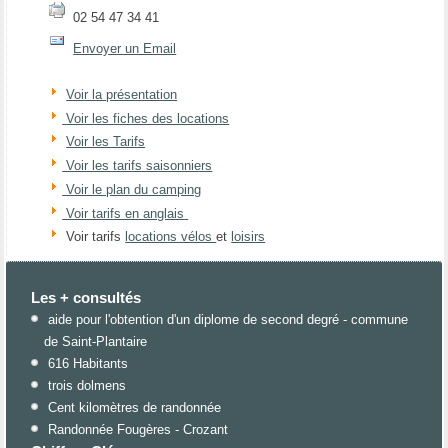
02 54 47 34 41
Envoyer un Email
Voir la présentation
Voir les fiches des locations
Voir les Tarifs
Voir les tarifs saisonniers
Voir le plan du camping
Voir tarifs en anglais
Voir tarifs
locations vélos
et
loisirs
Les + consultés
aide pour l'obtention d'un diplome de second degré - commune
de Saint-Plantaire
616 Habitants
trois dolmens
Cent kilomètres de randonnée
Randonnée Fougères - Crozant