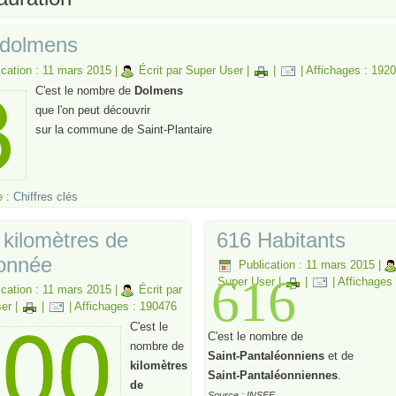
s dolmens
ication : 11 mars 2015
|
Écrit par Super User
|
|
|
Affichages : 192
C'est le nombre de
Dolmens
que l'on peut découvrir
sur la commune de Saint-Plantaire
e :
Chiffres clés
 kilomètres de
616 Habitants
onnée
Publication : 11 mars 2015
|
616
Super User
|
|
|
Affichages
ication : 11 mars 2015
|
Écrit par
er
|
|
|
Affichages : 190476
C'est le
C'est le nombre de
nombre de
Saint-Pantaléonniens
et de
kilomètres
Saint-Pantaléonniennes
.
de
Source : INSEE.