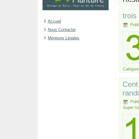
troi
Accueil
Publ
Nous Contacter
Mentions Légales
Catégori
Cent
rand
Publ
Super Us