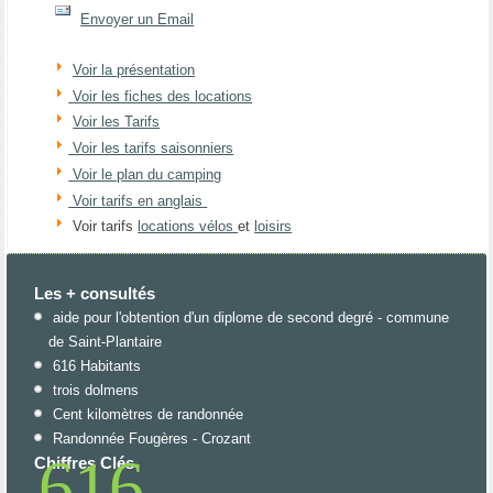
Envoyer un Email
Voir la présentation
Voir les fiches des locations
Voir les Tarifs
Voir les tarifs saisonniers
Voir le plan du camping
Voir tarifs en anglais
Voir tarifs
locations vélos
et
loisirs
Les + consultés
aide pour l'obtention d'un diplome de second degré - commune
de Saint-Plantaire
616 Habitants
trois dolmens
Cent kilomètres de randonnée
Randonnée Fougères - Crozant
616
Chiffres Clés