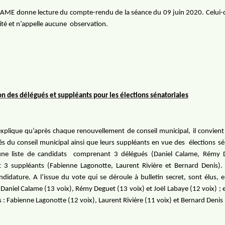
AME donne lecture du compte-rendu de la séance du 09 juin 2020. Celui-c
ité et n’appelle aucune
observation.
n des délégués et suppléants pour les élections sénatoriales
xplique qu’après chaque renouvellement de conseil municipal, il convient
és du conseil municipal ainsi que leurs suppléants en vue des
élections sé
ne liste de candidats
comprenant 3 délégués (Daniel Calame, Rémy D
t 3 suppléants (Fabienne Lagonotte, Laurent Rivière et Bernard Denis). 
ndidature. A l’issue du vote qui se déroule à bulletin secret, sont élus, 
 Daniel Calame (13 voix), Rémy Deguet (13 voix) et Joël Labaye (12 voix) ; 
 : Fabienne Lagonotte (12 voix), Laurent Rivière (11 voix) et Bernard Denis 