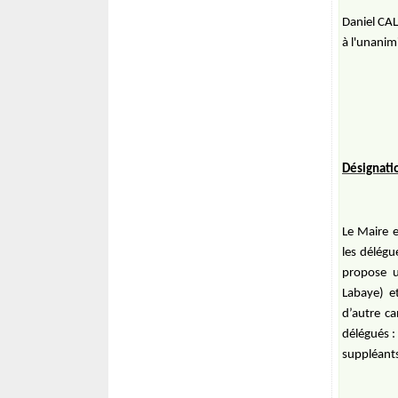
Daniel CAL
à l'unanim
Désignatio
Le Maire e
les délégu
propose u
Labaye) e
d’autre ca
délégués :
suppléants