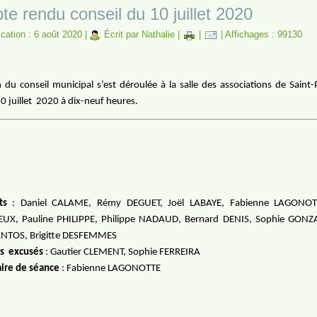
e rendu conseil du 10 juillet 2020
ication : 6 août 2020
|
Écrit par Nathalie
|
|
|
Affichages : 99130
 du conseil municipal s’est déroulée à la salle des associations de Saint-
0 juillet
2020 à dix-neuf heures.
ts
: Daniel CALAME, Rémy DEGUET, Joël LABAYE, Fabienne LAGONOTTE
X, Pauline PHILIPPE, Philippe NADAUD, Bernard DENIS, Sophie GONZA
NTOS, Brigitte DESFEMMES
s
excusés
: Gautier CLEMENT, Sophie FERREIRA
aire de séance
: Fabienne LAGONOTTE