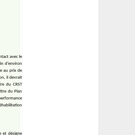
ntact avec le
in d’environ
e au prix de
n, il devrait
dre du CRST
titre du Plan
 performance
éhabilitation
e et désigne