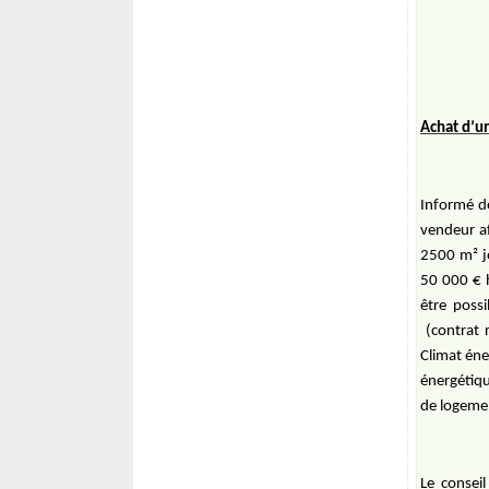
Achat d’u
Informé de
vendeur af
2500 m² j
50 000 € h
être poss
(contrat 
Climat éne
énergétiqu
de logemen
Le consei