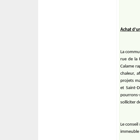
Achat d’u
La commune
rue de la 
Calame rap
chaleur, a
projets ma
et Saint-
pourrons-
solliciter
Le conseil
immeuble e