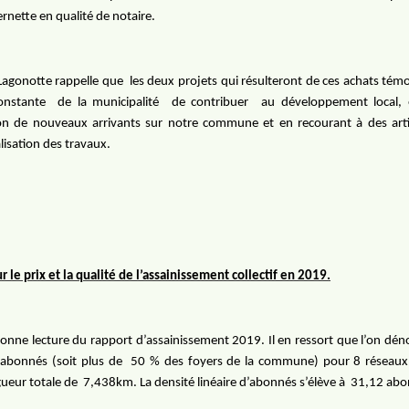
ernette en qualité de notaire.
Lagonotte rappelle que
les deux projets qui résulteront de ces achats tém
onstante
de la municipalité
de contribuer
au développement local, e
ation de nouveaux arrivants sur notre commune et en recourant à des art
alisation des travaux.
r le prix et la qualité de l’assainissement collectif en 2019.
onne lecture du rapport d’assainissement 2019. Il en ressort que l’on dé
abonnés (soit plus de
50 % des foyers de la commune) pour 8 réseaux 
ueur totale de
7,438km. La densité linéaire d’abonnés s’élève à
31,12 abo