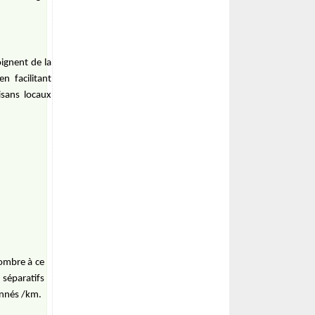
oignent de la
n facilitant
isans locaux
nombre à ce
séparatifs
nnés /km.