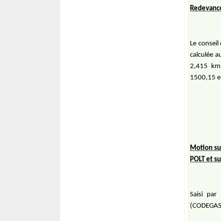
Redevance
Le conseil
calculée a
2,415 km 
1500,15 e
Motion sur
POLT et su
Saisi par
(CODEGASS