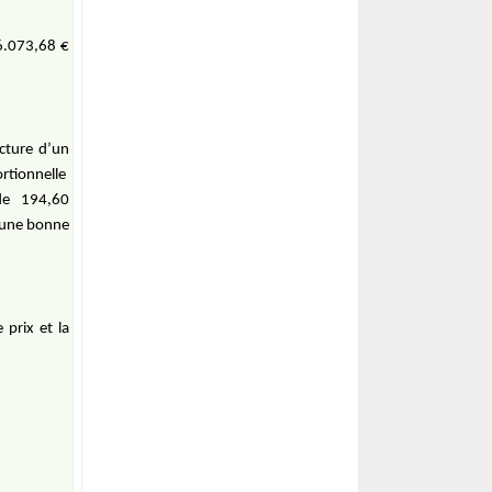
6.073,68 €
acture d’un
rtionnelle
de
194,60
à une bonne
 prix et la