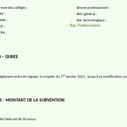
·
revet des collèges ;
Brevet professionnel ;
·
AP ;
BAC général ;
·
APA ;
Bac technologique ;
Bac Professionnel
EP ;
EPA ;
4 – DUREE
er
règlement entre en vigueur à compter du 1
janvier 2021,
jusqu’à sa modification ou
 5 - MONTANT DE LA SUBVENTION
e l’aide est de 30 euros.