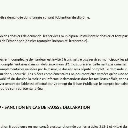
a être demandée dans l’année suivant l’obtention du diplôme.
n des dossiers de demande, les services municipaux instruisent le dossier et font par
de l'état de son dossier (complet, incomplet, irrecevable).
ossier incomplet, le demandeur est invité à transmettre aux services municipaux les p
ves complémentaires dans un délai maximum d’1 mois, préférentiellement par courriel.
complémentaires validées par la mairie, le dossier sera réputé complet. Le demandeur
ourrier ou courriel. Les pièces complémentaires ne pourront être versées qu’en une seu
vabilité du dossier, la mairie en informe le demandeur dans les meilleurs délais, et de
 versement de l’aide est effectué par virement du Trésor Public sur le compte bancair
 ou de son représentant légal.
9 - SANCTION EN CAS DE FAUSSE DECLARATION
ration frauduleuse ou mensongère est sanctionnée par les articles 313-1 et 441-6 du