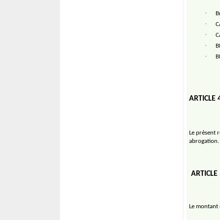
·
B
·
C
·
C
·
B
·
B
ARTICLE 
Le présent 
abrogation.
ARTICLE
Le montant d