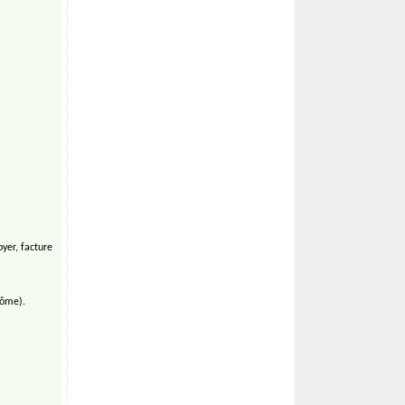
yer, facture
lôme).