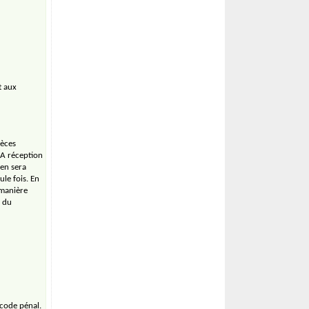
t aux
ièces
 A réception
 en sera
le fois. En
 manière
e du
 code pénal.