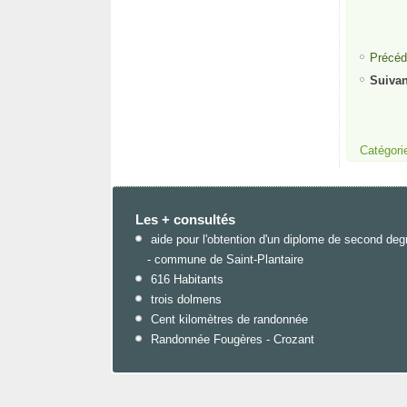
Précéd
Suivan
Catégori
Les + consultés
aide pour l'obtention d'un diplome de second deg
- commune de Saint-Plantaire
616 Habitants
trois dolmens
Cent kilomètres de randonnée
Randonnée Fougères - Crozant