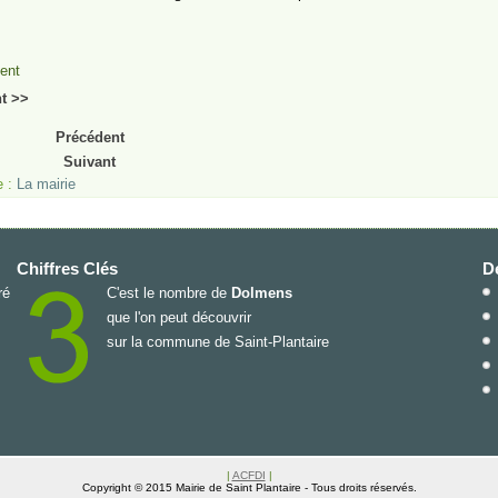
ent
t >>
Précédent
Suivant
e :
La mairie
Chiffres Clés
De
ré
C'est le nombre de
Dolmens
que l'on peut découvrir
sur la commune de Saint-Plantaire
|
ACFDI
|
Copyright © 2015 Mairie de Saint Plantaire - Tous droits réservés.