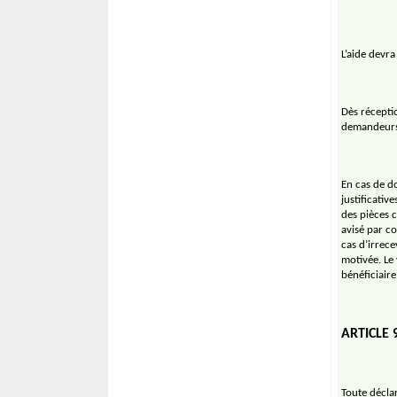
L’aide devr
Dès réceptio
demandeurs 
En cas de d
justificati
des pièces 
avisé par c
cas d’irrece
motivée. Le
bénéficiaire
ARTICLE 
Toute décla