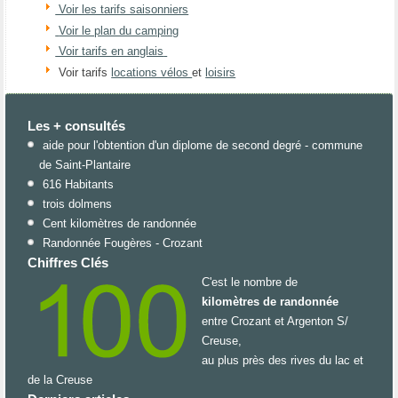
Voir les tarifs saisonniers
Voir le plan du camping
Voir tarifs en anglais
Voir tarifs
locations vélos
et
loisirs
Les + consultés
aide pour l'obtention d'un diplome de second degré - commune
de Saint-Plantaire
616 Habitants
trois dolmens
Cent kilomètres de randonnée
Randonnée Fougères - Crozant
Chiffres Clés
C'est le nombre de
kilomètres de randonnée
entre Crozant et Argenton S/
Creuse,
au plus près des rives du lac et
de la Creuse