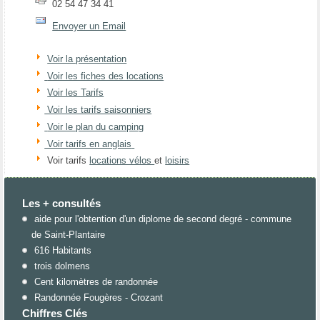
02 54 47 34 41
Envoyer un Email
Voir la présentation
Voir les fiches des locations
Voir les Tarifs
Voir les tarifs saisonniers
Voir le plan du camping
Voir tarifs en anglais
Voir tarifs
locations vélos
et
loisirs
Les + consultés
aide pour l'obtention d'un diplome de second degré - commune
de Saint-Plantaire
616 Habitants
trois dolmens
Cent kilomètres de randonnée
Randonnée Fougères - Crozant
Chiffres Clés