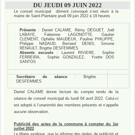
DU JEUDI 09 JUIN 2022
Le conseil municipal
dûment convoqué s’est réuni à la
mairie de Saint-Plantaire jeudi 09 juin 2022 à 19 heures.
Présents
: Daniel CALAME, Rémy DEGUET, Joël
LABAYE, Fabienne LAGONOTTE, Gautier
CLEMENT, Ophélie MAUDEUX, Pauline PHILIPPE,
Philippe NADAUD, Bernard DENIS, Simone
RENAULT, Brigitte DESFEMMES
Absents excusés
: Laurent RIVIERE,
Sophie
FERREIRA,
Sophie GONZALEZ,
Yvette DOS
SANTOS
Secrétaire de séance
: Brigitte
DESFEMMES
Daniel CALAME donne lecture du compte rendu de la
séance de conseil municipal du lundi 04 avril 2022. Celui-ci
est adopté à l’unanimité des membres présents et n’appelle
aucune observation.
Publicité des actes de la commune à compter du 1er
juillet 2022
Le Maire explique
que la réforme des règles de publicité et