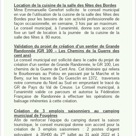
Location de la cuisine de la salle des fêtes des Bordes
Mme Emmanuelle Genefort sollicite
le conseil municipal
en vue de l’utilisation de la cuisine de la salle des fêtes des
Bordes pour les besoins de son activité professionnelle de
façon occasionnelle, en semaine, 3 fois par an maximum.
Le conseil municipal, à l’unanimité, donne son accord et
fixe un tarif de location à la journée
de la cuisine de la
salle des fêtes à
80 euros.
Validation du projet de création d’un sentier de Grande
Randonnée (GR 100 – Les Chemins de la Guerre des
cent ans)
Le conseil municipal est sollicité dans le cadre du projet de
création d’un sentier de Grande Randonnée, le GR 100, Les
chemins de la Guerre de Cent Ans. Cet itinéraire qui reliera
le Bourbonnais au Poitou en passant par la Marche et le
Berry, sur les traces de Du Guesclin en 1372,
traversera
notre commune du Nord au Sud en empruntant le tracé du
GR de Pays du Val de Creuse. Le Conseil municipal, à
l’unanimité valide ce parcours et autorise la Fédération
Française de Randonnée à effectuer les opérations de
balisage inhérentes à cette création.
Création de 3 emplois saisonniers au camping
municipal de Fougères
Afin de renforcer l’équipe du camping durant la saison
touristique, le conseil municipal donne son accord pour la
création de 3 emplois saisonniers : 2 postes d’agent
er
polyvalent
à 35H00 du 1
juillet au 31 août 2022 et 1