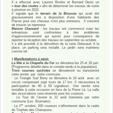
Il a effectué avec Laurent Rivière et Bernard Denis un
« tour des routes »
afin de déterminer les travaux de voirie
à prioriser en 2022.
Il signale que le
terrain de la Brousse
qui avait été
gracieusement mis à disposition d’une habitante des
Places pour ses chevaux n’est plus entretenu.
Il convient
de trouver un repreneur.
Maison Clausard
: les travaux ont commencé mais les
entreprises sont confrontées à des problèmes
d’approvisionnement qui auront pour conséquence de
reporter la réception des travaux en septembre ou octobre.
Il a été procédé à la démolition de la ruine Delavaud. A la
place, un parking sera installé. Le jardin sera maintenu
comme tel.
§
Manifestations à venir.
La fête à la Chapelle du Fer
se déroulera les 25 et 26 juin.
(Programme détaillé dans le compte-rendu à la population).
Trois courses cyclistes
se dérouleront ou transiteront
cette année
par
notre commune.
·
Le Triangle Sud Berry se déroulera le 19 août
avec un
circuit comprenant sept tours de 17 km. Il nécessitera la
participation de 40 à 50 signaleurs. Une ramée sera
installée à cette occasion en face de la Pierre Là. La salle
des associations sera réservée pour les coureurs.
·
Le Tour de l’avenir le 22 août transitera par notre
commune (Les
Brumales).
er
·
Le 1
octobre, 200 coureurs s’affronteront dans le cadre
du Trophée des Champions.