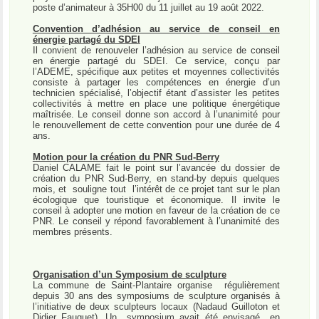
poste d’animateur à 35H00 du 11 juillet au 19 août 2022.
Convention d’adhésion au service de conseil en
énergie partagé du SDEI
Il convient de renouveler l’adhésion au service de conseil
en énergie partagé du SDEI. Ce service, conçu par
l’ADEME, spécifique aux petites et moyennes collectivités
consiste à partager les compétences en énergie d’un
technicien spécialisé, l’objectif étant d’assister les petites
collectivités à mettre en place une politique énergétique
maîtrisée. Le conseil donne son accord à l’unanimité pour
le renouvellement de cette convention pour une durée de 4
ans.
Motion pour la création du PNR Sud-Berry
Daniel CALAME fait le point sur l’avancée du dossier de
création du PNR Sud-Berry, en stand-by depuis quelques
mois, et
souligne tout
l’intérêt de ce projet tant sur le plan
écologique que touristique et économique. Il invite le
conseil à adopter une motion en faveur de la création de ce
PNR. Le conseil y répond favorablement à l’unanimité des
membres présents.
Organisation d’un Symposium de sculpture
La commune de Saint-Plantaire organise
régulièrement
depuis 30 ans des symposiums de sculpture organisés à
l’initiative de deux sculpteurs locaux (Nadaud Guilloton et
Didier Fauguet). Un
symposium avait été envisagé
en