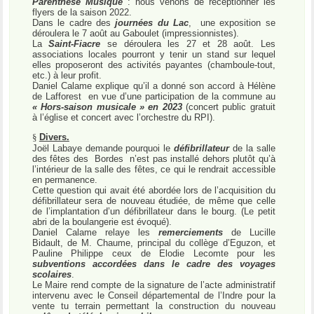
Parenthèse Musique
: nous venons de réceptionner les
flyers de la saison 2022.
Dans le cadre des
journées du Lac
,
une exposition se
déroulera le 7 août au Gaboulet (impressionnistes).
La
Saint-Fiacre
se déroulera les 27 et 28 août. Les
associations locales pourront y tenir un stand sur lequel
elles proposeront des activités payantes (chamboule-tout,
etc.) à leur profit.
Daniel Calame explique qu’il a donné son accord à Hélène
de Lafforest
en vue d’une participation de la commune au
« Hors-saison musicale » en 2023
(concert public gratuit
à l’église et concert avec l’orchestre du RPI).
§
Divers.
Joël Labaye demande pourquoi le
défibrillateur
de la salle
des fêtes des
Bordes
n’est pas installé dehors plutôt qu’à
l’intérieur de la salle des fêtes, ce qui le rendrait accessible
en permanence.
Cette question qui avait été abordée lors de l’acquisition du
défibrillateur sera de nouveau étudiée, de même que celle
de l’implantation d’un défibrillateur dans le bourg. (Le petit
abri de la boulangerie est évoqué).
Daniel Calame relaye les
remerciements
de Lucille
Bidault, de M. Chaume, principal du collège d’Eguzon, et
Pauline Philippe ceux de Elodie Lecomte pour les
subventions accordées dans le cadre des voyages
scolaires
.
Le Maire rend compte de la signature de l’acte administratif
intervenu avec le Conseil départemental de l’Indre pour la
vente tu terrain permettant la construction du nouveau